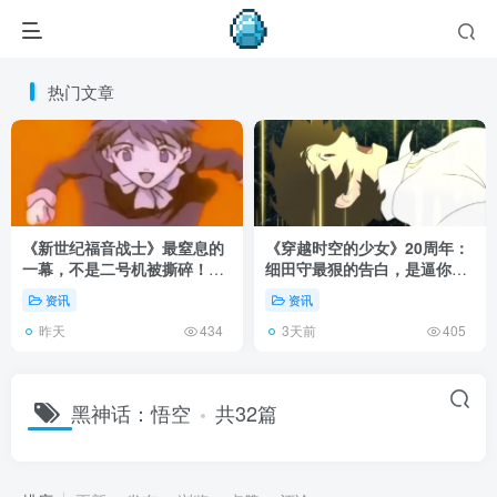
热门文章
《新世纪福音战士》最窒息的
《穿越时空的少女》20周年：
一幕，不是二号机被撕碎！而
细田守最狠的告白，是逼你承
是明日香发现母亲遗体！
认有些夏天回不去了！
资讯
资讯
昨天
3天前
434
405
黑神话：悟空
共32篇