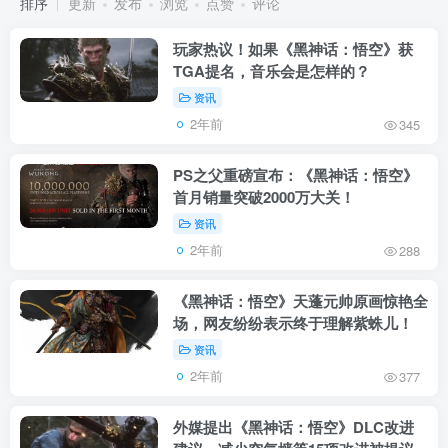
排序
更新
发布
浏览
点赞
评论
玩家热议！如果《黑神话：悟空》获
TGA提名，音乐会是怎样的？
资讯
2年前
345
PS之父重磅宣布：《黑神话：悟空》
首月销量突破2000万大关！
资讯
2年前
288
《黑神话：悟空》天蓬元帅原画惊艳全
场，网友纷纷表示终于理解紫蛛儿！
资讯
2年前
377
外媒提出《黑神话：悟空》DLC改进