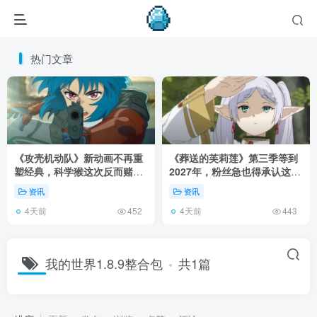
热门文章
《攻壳机动队》新动画不再重
《葬送的芙莉莲》第三季等到
塑经典，科学猴这次反而赌对
2027年，粉丝急也得承认这次
了！
慢得有道理！
资讯
资讯
4天前
4天前
452
443
我的世界1.8.9整合包
共1篇