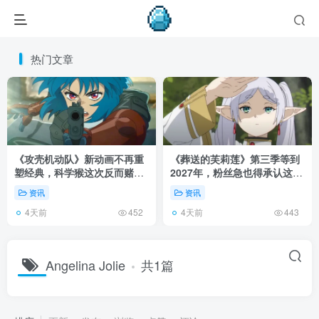
热门文章
《攻壳机动队》新动画不再重
《葬送的芙莉莲》第三季等到
塑经典，科学猴这次反而赌对
2027年，粉丝急也得承认这次
了！
慢得有道理！
资讯
资讯
4天前
4天前
452
443
Angelina Jolie
共1篇