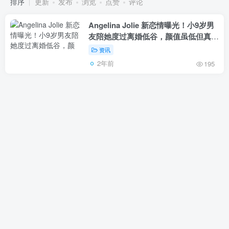
排序
更新
发布
浏览
点赞
评论
Angelina Jolie 新恋情曝光！小9岁男
友陪她度过离婚低谷，颜值虽低但真爱
无疑！
资讯
2年前
195