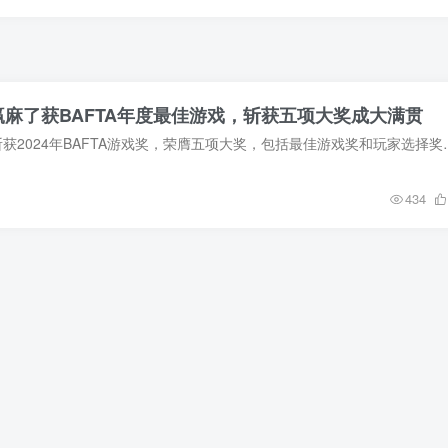
赢麻了获BAFTA年度最佳游戏，斩获五项大奖成大满贯
《博德之门3》再度斩获2024年BAFTA游戏奖，荣膺五项大奖，包括最佳
434