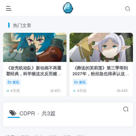
热门文章
《攻壳机动队》新动画不再重
《葬送的芙莉莲》第三季等到
塑经典，科学猴这次反而赌对
2027年，粉丝急也得承认这次
了！
慢得有道理！
资讯
资讯
4天前
4天前
451
443
CDPR
共3篇