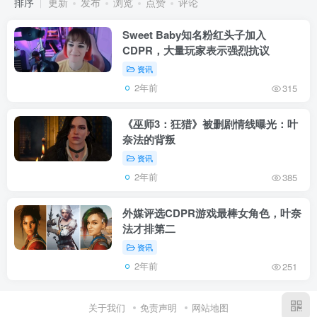
排序
更新
发布
浏览
点赞
评论
Sweet Baby知名粉红头子加入
CDPR，大量玩家表示强烈抗议
资讯
2年前
315
《巫师3：狂猎》被删剧情线曝光：叶
奈法的背叛
资讯
2年前
385
外媒评选CDPR游戏最棒女角色，叶奈
法才排第二
资讯
2年前
251
关于我们
免责声明
网站地图