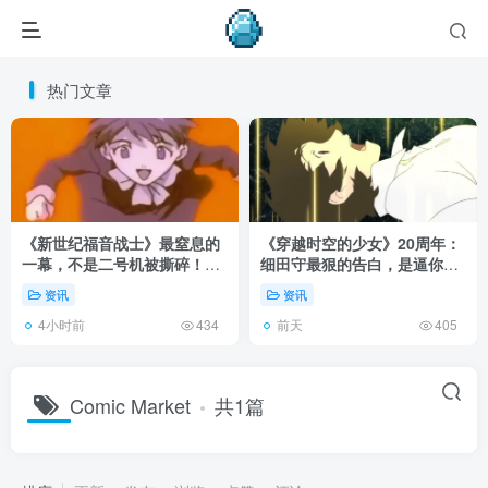
热门文章
《新世纪福音战士》最窒息的
《穿越时空的少女》20周年：
一幕，不是二号机被撕碎！而
细田守最狠的告白，是逼你承
是明日香发现母亲遗体！
认有些夏天回不去了！
资讯
资讯
4小时前
前天
434
405
Comic Market
共1篇