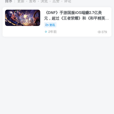
排序
更新
发布
浏览
点赞
评论
《DNF》手游国服iOS端赚2.7亿美
元，超过《王者荣耀》和《和平精英》
同期收入总和
资讯
2年前
379