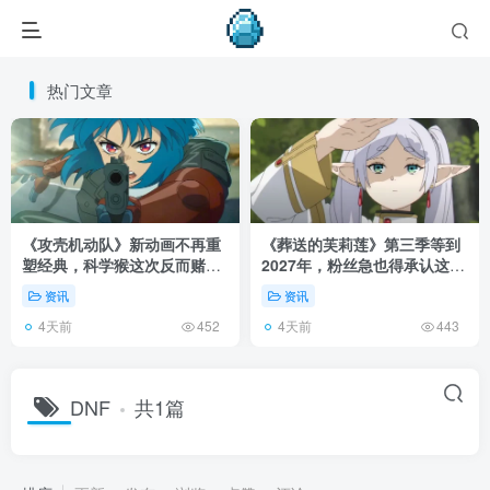
热门文章
《攻壳机动队》新动画不再重
《葬送的芙莉莲》第三季等到
塑经典，科学猴这次反而赌对
2027年，粉丝急也得承认这次
了！
慢得有道理！
资讯
资讯
4天前
4天前
452
443
DNF
共1篇