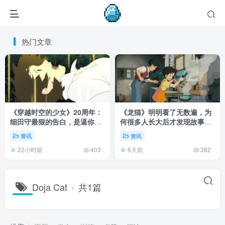
热门文章
《穿越时空的少女》20周年：
《龙猫》明明看了无数遍，为
细田守最狠的告白，是逼你承
何很多人长大后才发现故事根
认有些夏天回不去了！
本不在 1988 年！
资讯
资讯
22小时前
6天前
403
382
Doja Cat
共1篇