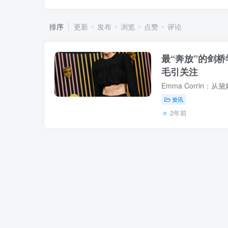
排序
更新
发布
浏览
点赞
评论
最“奔放”的剑桥
毛引关注
资讯
2年前