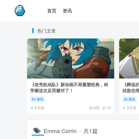
首页
资讯
热门文章
《攻壳机动队》新动画不再重塑经典，科
《葬送的
学猴这次反而赌对了！
丝急也
资讯
资讯
5天前
5天前
452
15
Emma Corrin
共1篇