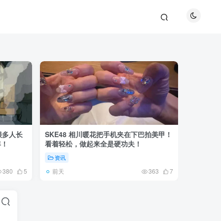
很多人长
SKE48 相川暖花把手机夹在下巴拍美甲！
日本网友
年！
看着轻松，做起来全是硬功夫！
更可怕的
资讯
未分类
前天
5天前
380
5
363
7