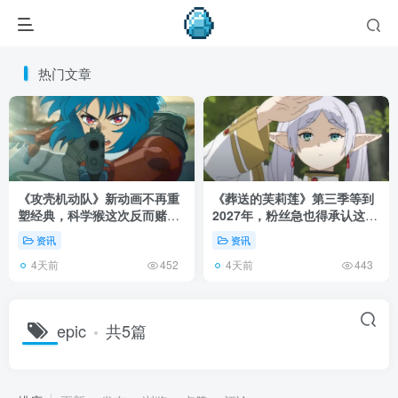
热门文章
《攻壳机动队》新动画不再重
《葬送的芙莉莲》第三季等到
塑经典，科学猴这次反而赌对
2027年，粉丝急也得承认这次
了！
慢得有道理！
资讯
资讯
4天前
4天前
452
443
epic
共5篇