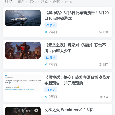
排序
更新
发布
浏览
点赞
评论
《黑神话》8月8日公布新预告！8月20
日10点解锁游戏
资讯
2年前
270
《堡垒之夜》玩家对《辐射》联动不
满，内容太少了
资讯
2年前
187
《黑神话：悟空》或将在夏日游戏节发
布新预告，并开启预购
资讯
2年前
254
女巫之火 Witchfire(v0.2.6版)