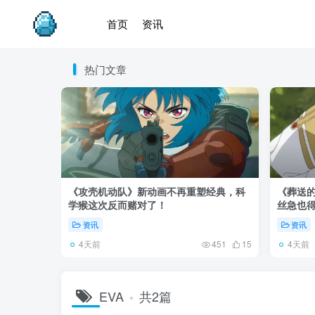
首页
资讯
热门文章
《攻壳机动队》新动画不再重塑经典，科
《葬送的
学猴这次反而赌对了！
丝急也
资讯
资讯
4天前
4天前
451
15
EVA
共2篇