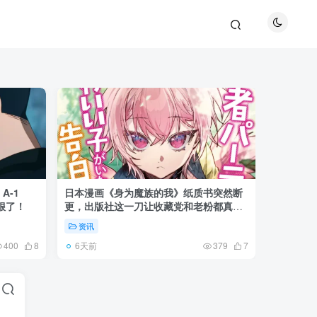
A-1
日本漫画《身为魔族的我》纸质书突然断
《龙猫》
更狠了！
更，出版社这一刀让收藏党和老粉都真慌
大后才发现
了起来！
资讯
资讯
6天前
3天前
400
8
379
7