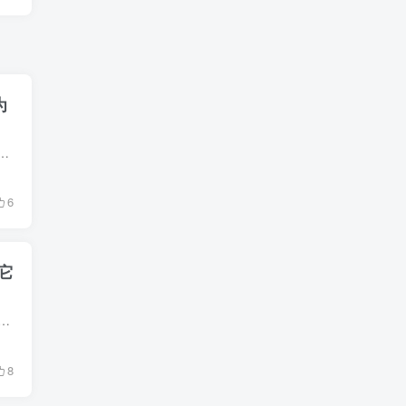
为
少星二代和名人后代都被冠以“Nepo Baby”之名，认为他们的成功主要依赖于家族背景。 Emma Roberts，作为星二代之一，最近在一次采...
6
它
谜 1995年首播的电视动画《新世纪福音战士》（EVA）一经推出便取得巨大的成功，随后的续作电影和相关衍生作品同样掀起了一波波热潮，使其在动画史上占...
8