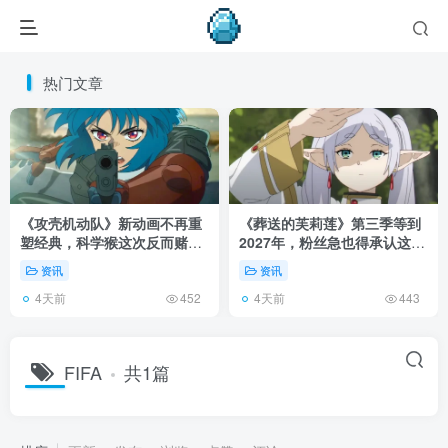
热门文章
《攻壳机动队》新动画不再重
《葬送的芙莉莲》第三季等到
塑经典，科学猴这次反而赌对
2027年，粉丝急也得承认这次
了！
慢得有道理！
资讯
资讯
4天前
4天前
452
443
FIFA
共1篇