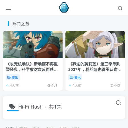
热门文章
《攻壳机动队》新动画不再重
《葬送的芙莉莲》第三季等到
塑经典，科学猴这次反而赌对
2027年，粉丝急也得承认这次
了！
慢得有道理！
资讯
资讯
4天前
4天前
451
443
Hi-Fi Rush
共1篇