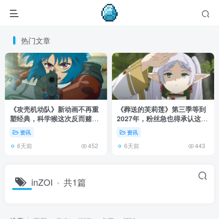
热门文章
《攻壳机动队》新动画不再重
《葬送的芙莉莲》第三季等到
塑经典，科学猴这次反而赌对
2027年，粉丝急也得承认这次
了！
慢得有道理！
资讯
资讯
6天前
6天前
452
443
inZOI
共1篇