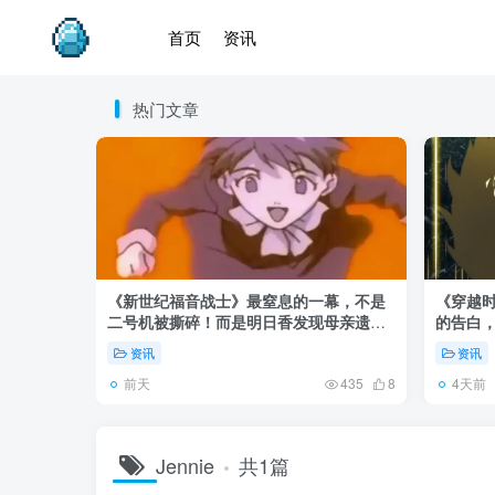
首页
资讯
热门文章
《新世纪福音战士》最窒息的一幕，不是
《穿越时
二号机被撕碎！而是明日香发现母亲遗
的告白
体！
资讯
资讯
前天
4天前
435
8
Jennie
共1篇