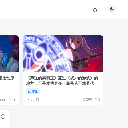
须改动原
《葬送的芙莉莲》赢过《权力的游戏》的
WIT S
地方，不是魔法更多！而是从不糊弄代
温，《L
价！
真相！
资讯
资讯
5天前
3天前
292
12
280
8