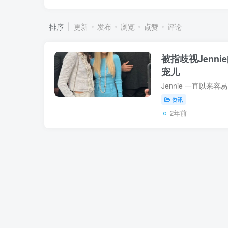
排序
更新
发布
浏览
点赞
评论
被指歧视Jenni
宠儿
资讯
2年前