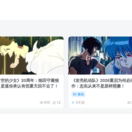
空的少女》20周年：细田守最狠
《攻壳机动队》2026重启为何必
，是逼你承认有些夏天回不去了！
作：忠实从来不是原样照搬！
资讯
5天前
405
12