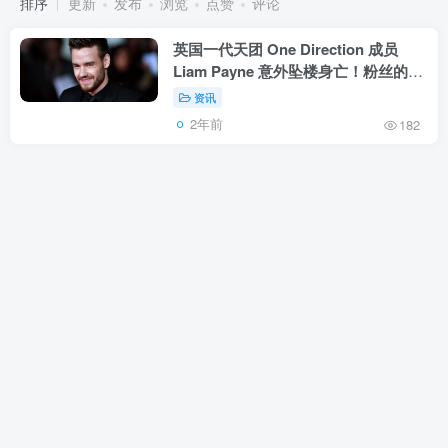
排序
更新
发布
浏览
点赞
评论
英国一代天团 One Direction 成员
Liam Payne 意外坠楼身亡！粉丝的心
痛再度加深
资讯
2年前
182