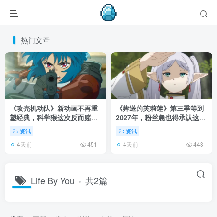
热门文章
《攻壳机动队》新动画不再重
《葬送的芙莉莲》第三季等到
塑经典，科学猴这次反而赌对
2027年，粉丝急也得承认这次
了！
慢得有道理！
资讯
资讯
4天前
4天前
451
443
Life By You
共2篇