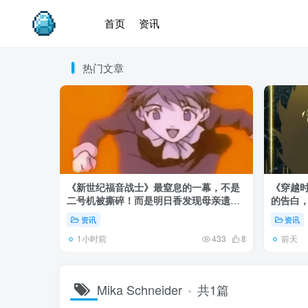
首页
资讯
热门文章
《新世纪福音战士》最窒息的一幕，不是
《穿越时
二号机被撕碎！而是明日香发现母亲遗
的告白
体！
资讯
资讯
1小时前
前天
433
8
Mika Schneider
共1篇