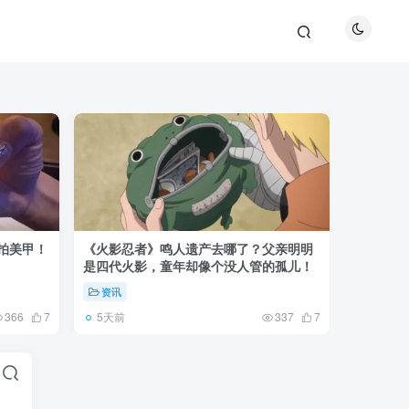
巴拍美甲！
《火影忍者》鸣人遗产去哪了？父亲明明
《攻壳机
是四代火影，童年却像个没人管的孤儿！
作：忠实
资讯
资讯
5天前
3天前
366
7
337
7