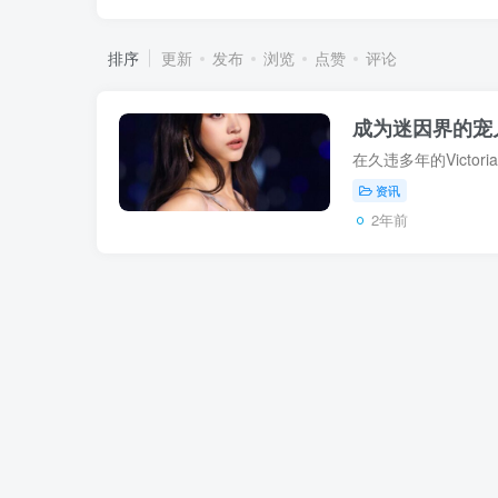
排序
更新
发布
浏览
点赞
评论
成为迷因界的宠儿！
资讯
2年前