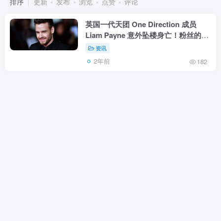
排序
更新
发布
浏览
点赞
评论
英国一代天团 One Direction 成员
Liam Payne 意外坠楼身亡！粉丝的心
痛再度加深
资讯
2年前
182