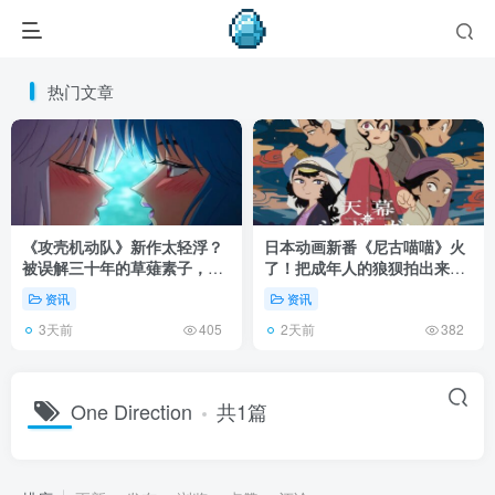
热门文章
《攻壳机动队》新作太轻浮？
日本动画新番《尼古喵喵》火
被误解三十年的草薙素子，这
了！把成年人的狼狈拍出来，
次不想再替电影背锅！
为什么反而惹怒观众？
资讯
资讯
3天前
2天前
405
382
One Direction
共1篇