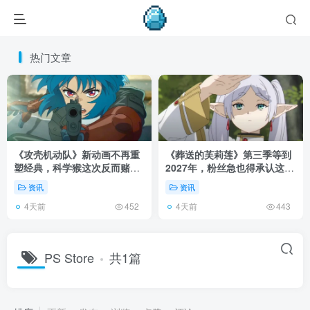
热门文章
《攻壳机动队》新动画不再重
《葬送的芙莉莲》第三季等到
塑经典，科学猴这次反而赌对
2027年，粉丝急也得承认这次
了！
慢得有道理！
资讯
资讯
4天前
4天前
452
443
PS Store
共1篇