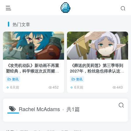
热门文章
《攻壳机动队》新动画不再重
《葬送的芙莉莲》第三季等到
塑经典，科学猴这次反而赌对
2027年，粉丝急也得承认这次
了！
慢得有道理！
资讯
资讯
6天前
6天前
452
443
Rachel McAdams
共1篇