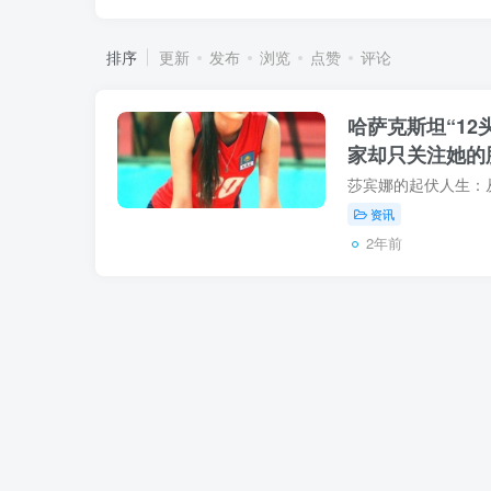
排序
更新
发布
浏览
点赞
评论
哈萨克斯坦“1
家却只关注她的
资讯
2年前