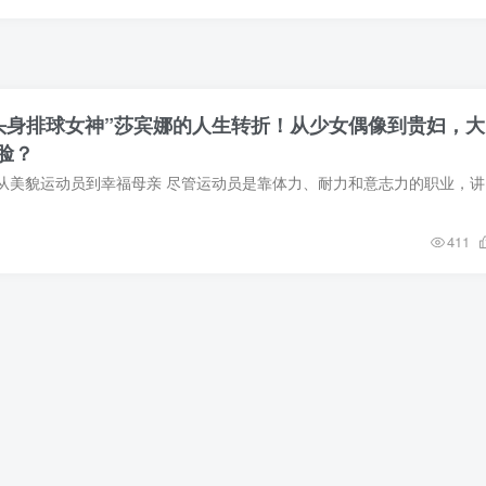
2头身排球女神”莎宾娜的人生转折！从少女偶像到贵妇，大
脸？
莎宾娜的起伏
411