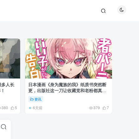
很多人长
日本漫画《身为魔族的我》纸质书突然断
《全职猎
年！
更，出版社这一刀让收藏党和老粉都真慌
盘成小杰
了起来！
资讯
资讯
6天前
6天前
380
5
379
7