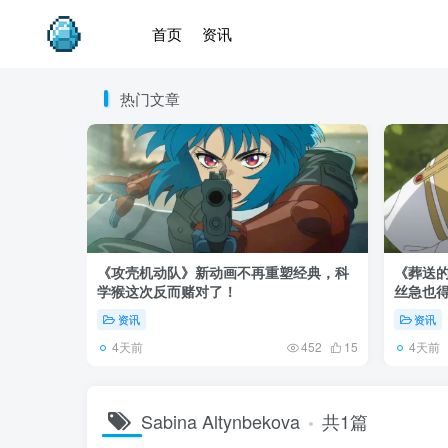
首页
资讯
热门文章
《攻壳机动队》新动画不再重塑经典，科
《葬送的
学猴这次反而赌对了！
丝急也
资讯
资讯
4天前
4天前
452
15
Sabina Altynbekova
共1篇