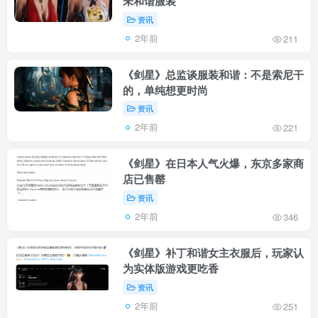
未和谐服装
资讯
2年前
211
《剑星》总监谈服装和谐：不是索尼干
的，单纯想更时尚
资讯
2年前
221
《剑星》在日本人气火爆，东京多家商
店已售罄
资讯
2年前
346
《剑星》补丁和谐女主衣服后，玩家认
为实体版游戏更吃香
资讯
2年前
251