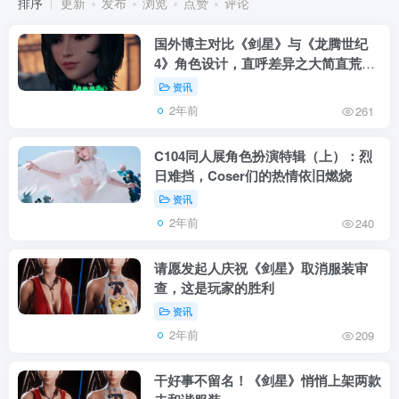
排序
更新
发布
浏览
点赞
评论
国外博主对比《剑星》与《龙腾世纪
4》角色设计，直呼差异之大简直荒
谬！
资讯
2年前
261
C104同人展角色扮演特辑（上）：烈
日难挡，Coser们的热情依旧燃烧
资讯
2年前
240
请愿发起人庆祝《剑星》取消服装审
查，这是玩家的胜利
资讯
2年前
209
干好事不留名！《剑星》悄悄上架两款