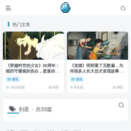
热门文章
《穿越时空的少女》20周年：
《龙猫》明明看了无数遍，为
细田守最狠的告白，是逼你承
何很多人长大后才发现故事根
认有些夏天回不去了！
本不在 1988 年！
资讯
资讯
10小时前
6天前
403
382
剑星
共33篇