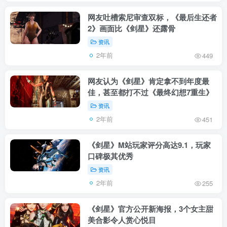
网友吐槽索尼审查双标，《最后生还者
2》画面比《剑星》还露骨
资讯
2年前
449
网友认为《剑星》肯定拿不到年度最
佳，甚至都打不过《最终幻想7重生》
资讯
2年前
451
《剑星》M站玩家评分高达9.1，玩家
口碑极其优秀
资讯
2年前
255
《剑星》官方公开新海报，3个女主甜
美合影令人赏心悦目