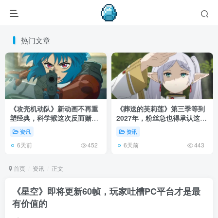
热门文章
《攻壳机动队》新动画不再重
《葬送的芙莉莲》第三季等到
塑经典，科学猴这次反而赌对
2027年，粉丝急也得承认这次
了！
慢得有道理！
资讯
资讯
6天前
6天前
452
443
首页
资讯
正文
《星空》即将更新60帧，玩家吐槽PC平台才是最
有价值的