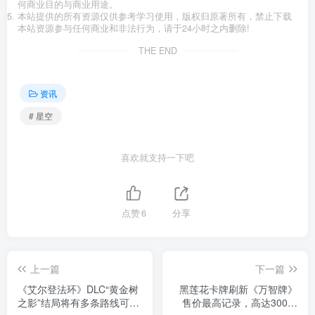
何商业目的与商业用途。
本站提供的所有资源仅供参考学习使用，版权归原著所有，禁止下载
本站资源参与任何商业和非法行为，请于24小时之内删除!
THE END
资讯
# 星空
喜欢就支持一下吧
点赞
6
分享
上一篇
下一篇
《艾尔登法环》DLC“黄金树
黑莲花卡牌刷新《万智牌》
之影”结局将有多条路线可供
售价最高记录，高达300万