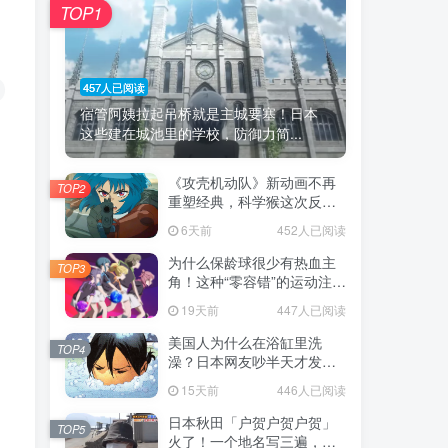
TOP1
457人已阅读
宿管阿姨拉起吊桥就是主城要塞！日本
这些建在城池里的学校，防御力简...
《攻壳机动队》新动画不再
TOP2
重塑经典，科学猴这次反而
赌对了！
6天前
452人已阅读
为什么保龄球很少有热血主
TOP3
角！这种“零容错”的运动注定
被动漫抛弃，简直像极了我
19天前
447人已阅读
们的生活！
美国人为什么在浴缸里洗
TOP4
澡？日本网友吵半天才发
现，生活习惯差异背后其实
15天前
446人已阅读
藏在浴室地板里！
日本秋田「户贺户贺户贺」
TOP5
火了！一个地名写三遍，竟