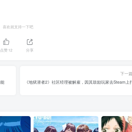
喜欢就支持一下吧
点赞
12
分享
下一
功能
《地狱潜者2》社区经理被解雇，因其鼓励玩家去Steam上