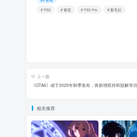
# PS5
# 索尼
# PS5 Pro
# 数毛社
上一篇
《GTA6》或于2025年秋季发布，将新增双持和肢解等
相关推荐