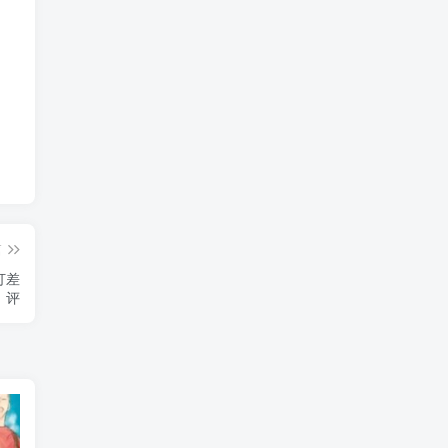
篇
打差
评