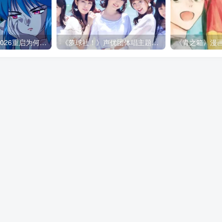
《攻壳机动队》2026重启为何必须改动原作：忠实从来不是原样照搬！
《萝球社！》声优团体唱主题曲竟快消失了？别把青春怀念变成逼声优继续当偶像的压力！