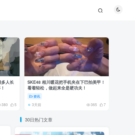
很多人长
SKE48 相川暖花把手机夹在下巴拍美甲！
日本网友
年！
看着轻松，做起来全是硬功夫！
更可怕的
资讯
未分类
3天前
6天前
380
5
365
7
30日热门文章