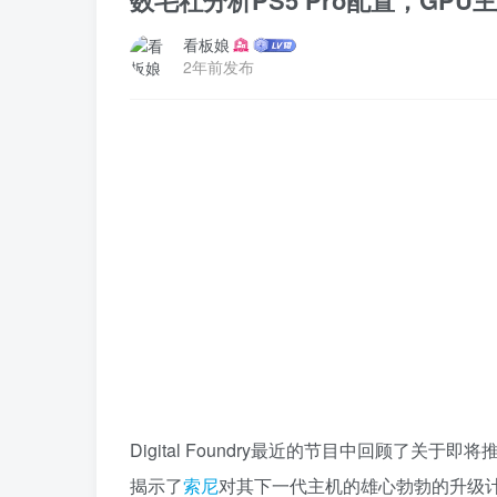
数毛社分析PS5 Pro配置，GPU主
看板娘
2年前发布
Digital Foundry最近的节目中回顾了关于即将
揭示了
索尼
对其下一代主机的雄心勃勃的升级