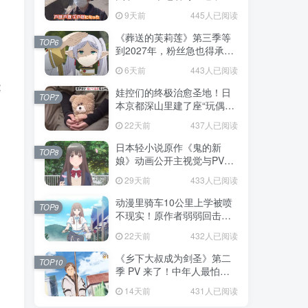
不是玩梗而是150年旧账！
9天前
445人已阅读
《葬送的芙莉莲》第三季等
TOP6
到2027年，粉丝急也得承认
这次慢得有道理！
6天前
443人已阅读
能
娃控们的终极治愈圣地！日
TOP7
本京都深山里建了座“玩偶神
社”，不仅能拍照还能给娃祈
22天前
437人已阅读
福！
日本轻小说原作《鬼的新
TOP8
娘》动画公开主视觉与PV，
7月5日开播！妖怪新娘设定
29天前
433人已阅读
太会挑人！
动漫里骑车10公里上学被喷
TOP9
不现实！原作者弱弱回击：
不好意思，那是我高中的日
22天前
432人已阅读
常通勤！
《乡下大叔成为剑圣》第二
TOP10
季 PV 来了！中年人最怕的
不是变老，而是没人愿意再
14天前
431人已阅读
相信你！