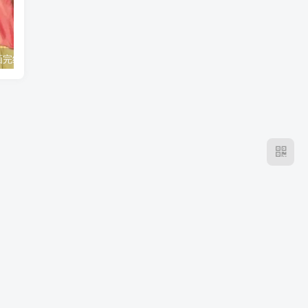
《青之箱》漫画完结不是青春散场！大喜和千夏的慢热告白，留住了最难得的心动！
《我独自升级》剧场版终于接上正篇！成振宇重返双重地下城，谜底不再靠脑补！