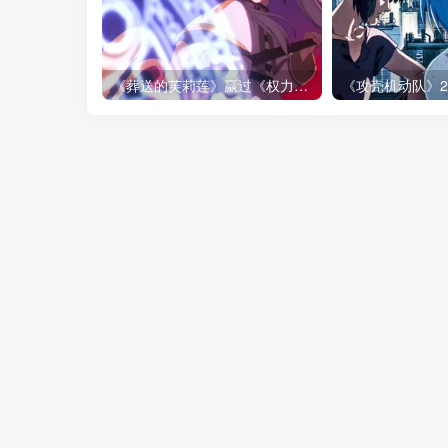
《葬送的芙莉莲》赢过《权力的游戏》的地方，不是魔法更多！而是从不糊弄代价！