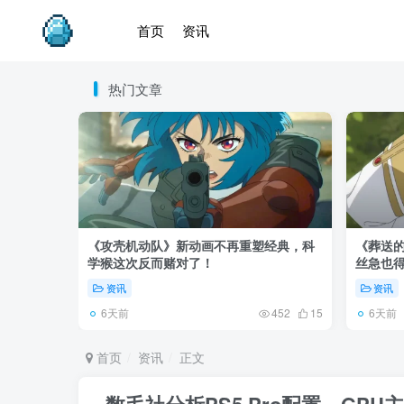
首页
资讯
热门文章
《攻壳机动队》新动画不再重塑经典，科
《葬送的
学猴这次反而赌对了！
丝急也
资讯
资讯
6天前
6天前
452
15
首页
资讯
正文