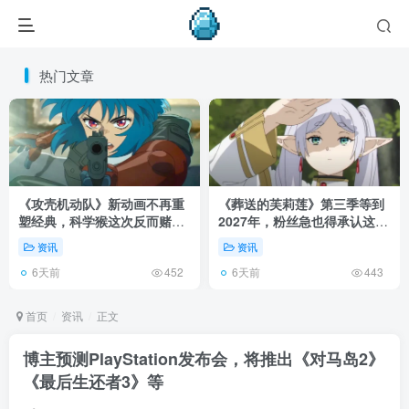
热门文章
《攻壳机动队》新动画不再重
《葬送的芙莉莲》第三季等到
塑经典，科学猴这次反而赌对
2027年，粉丝急也得承认这次
了！
慢得有道理！
资讯
资讯
6天前
6天前
452
443
首页
资讯
正文
博主预测PlayStation发布会，将推出《对马岛2》
《最后生还者3》等