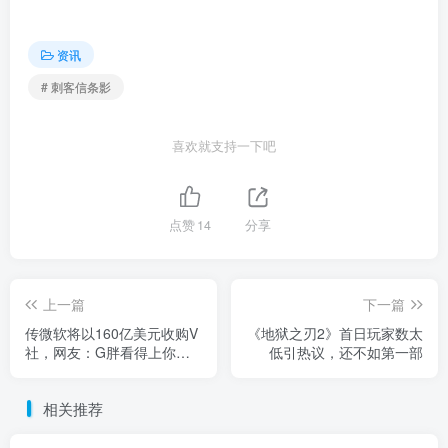
资讯
# 刺客信条影
喜欢就支持一下吧
点赞
14
分享
上一篇
下一篇
传微软将以160亿美元收购V
《地狱之刃2》首日玩家数太
社，网友：G胖看得上你这
低引热议，还不如第一部
点？
相关推荐