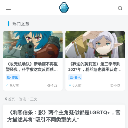
热门文章
《攻壳机动队》新动画不再重
《葬送的芙莉莲》第三季等到
塑经典，科学猴这次反而赌对
2027年，粉丝急也得承认这次
了！
慢得有道理！
资讯
资讯
6天前
6天前
452
443
首页
资讯
正文
《刺客信条：影》两个主角疑似都是LGBTQ+，官
方描述其将”吸引不同类型的人”