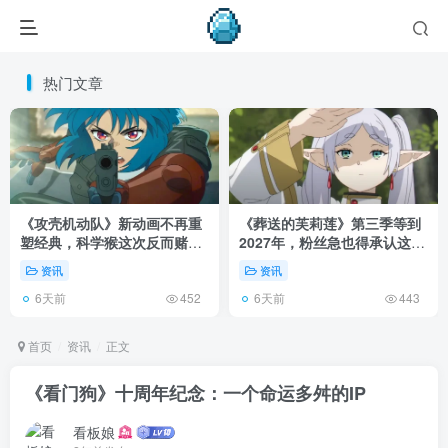
热门文章
《攻壳机动队》新动画不再重
《葬送的芙莉莲》第三季等到
塑经典，科学猴这次反而赌对
2027年，粉丝急也得承认这次
了！
慢得有道理！
资讯
资讯
6天前
6天前
452
443
首页
资讯
正文
《看门狗》十周年纪念：一个命运多舛的IP
看板娘