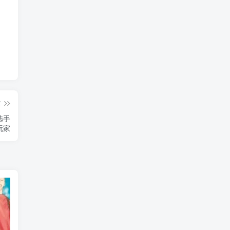
篇
选手
玩家