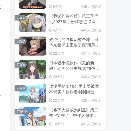
不是玩梗而是150年旧账！
度
9天前
445人已阅读
《葬送的芙莉莲》第三季等
TOP6
到2027年，粉丝急也得承认
这次慢得有道理！
6天前
443人已阅读
娃控们的终极治愈圣地！日
TOP7
本京都深山里建了座“玩偶神
社”，不仅能拍照还能给娃祈
22天前
437人已阅读
福！
日本轻小说原作《鬼的新
TOP8
娘》动画公开主视觉与PV，
7月5日开播！妖怪新娘设定
29天前
433人已阅读
太会挑人！
动漫里骑车10公里上学被喷
TOP9
不现实！原作者弱弱回击：
一
不好意思，那是我高中的日
22天前
432人已阅读
常通勤！
《乡下大叔成为剑圣》第二
TOP10
季 PV 来了！中年人最怕的
不是变老，而是没人愿意再
14天前
431人已阅读
相信你！