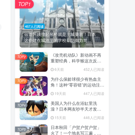
TOP1
457人已阅读
宿管阿姨拉起吊桥就是主城要塞！日本
这些建在城池里的学校，防御力简...
《攻壳机动队》新动画不再
TOP2
重塑经典，科学猴这次反而
赌对了！
6天前
452人已阅读
为什么保龄球很少有热血主
TOP3
角！这种“零容错”的运动注定
被动漫抛弃，简直像极了我
19天前
447人已阅读
们的生活！
美国人为什么在浴缸里洗
TOP4
澡？日本网友吵半天才发
现，生活习惯差异背后其实
15天前
446人已阅读
藏在浴室地板里！
日本秋田「户贺户贺户贺」
TOP5
火了！一个地名写三遍，竟