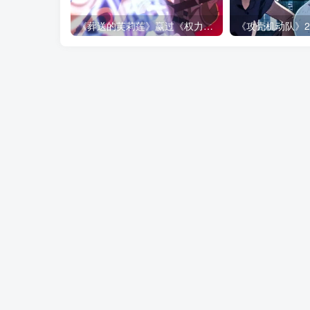
《葬送的芙莉莲》赢过《权力的游戏》的地方，不是魔法更多！而是从不糊弄代价！
关于我们