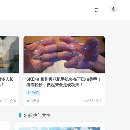
很多人长
SKE48 相川暖花把手机夹在下巴拍美甲！
日本网友
年！
看着轻松，做起来全是硬功夫！
更可怕的
资讯
未分类
3天前
6天前
380
5
365
7
30日热门文章