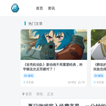
首页
资讯
热门文章
《攻壳机动队》新动画不再重塑经典，科
《葬送的
学猴这次反而赌对了！
丝急也
资讯
资讯
6天前
6天前
452
15
首页
资讯
正文