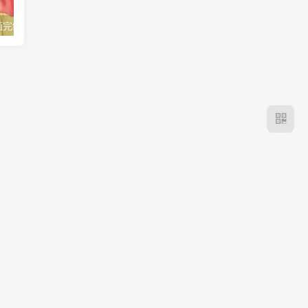
《青之箱》漫画完结不是青春散场！大喜和千夏的慢热告白，留住了最难得的心动！
《我独自升级》剧场版终于接上正篇！成振宇重返双重地下城，谜底不再靠脑补！