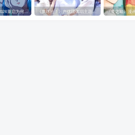
《攻壳机动队》2026重启为何必须改动原作：忠实从来不是原样照搬！
《萝球社！》声优团体唱主题曲竟快消失了？别把青春怀念变成逼声优继续当偶像的压力！
免责声明
网站地图