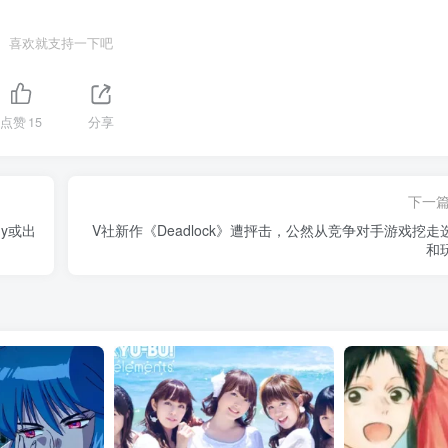
喜欢就支持一下吧
点赞
15
分享
下一
dy或出
V社新作《Deadlock》遭抨击，公然从竞争对手游戏挖走
和