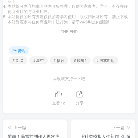
决！
本站部分内容均由互联网收集整理，仅供大家参考、学习，不存在任
何商业目的与商业用途。
本站提供的所有资源仅供参考学习使用，版权归原著所有，禁止下载
本站资源参与任何商业和非法行为，请于24小时之内删除!
THE END
资讯
# DLC
# 星空
# 辐射
# 辐射4
# 贝塞斯达
喜欢就支持一下吧
点赞
12
分享
上一篇
下一篇
愤怒！暴雪前制作人再次声
P社类模拟人生新作《Life