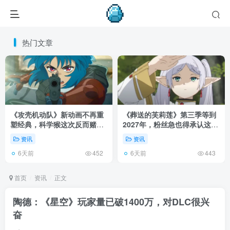
热门文章
《攻壳机动队》新动画不再重
《葬送的芙莉莲》第三季等到
塑经典，科学猴这次反而赌对
2027年，粉丝急也得承认这次
了！
慢得有道理！
资讯
资讯
6天前
6天前
452
443
首页
资讯
正文
陶德：《星空》玩家量已破1400万，对DLC很兴
奋