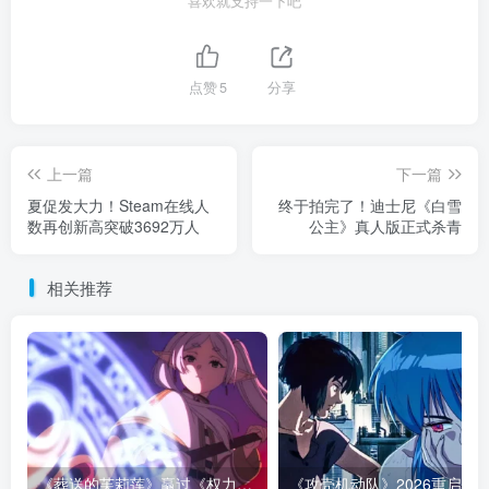
喜欢就支持一下吧
点赞
5
分享
上一篇
下一篇
夏促发大力！Steam在线人
终于拍完了！迪士尼《白雪
数再创新高突破3692万人
公主》真人版正式杀青
相关推荐
《葬送的芙莉莲》赢过《权力的游戏》的地方，不是魔法更多！而是从不糊弄代价！