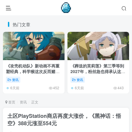
热门文章
《攻壳机动队》新动画不再重
《葬送的芙莉莲》第三季等到
塑经典，科学猴这次反而赌对
2027年，粉丝急也得承认这次
了！
慢得有道理！
资讯
资讯
6天前
6天前
452
443
首页
资讯
正文
土区PlayStation商店再度大涨价，《黑神话：悟
空》388元涨至554元