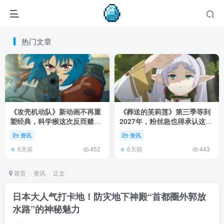
热门文章
《攻壳机动队》新动画不再重
《葬送的芙莉莲》第三季等到
塑经典，科学猴这次反而赌对
2027年，粉丝急也得承认这次
了！
慢得有道理！
资讯
资讯
6天前
6天前
452
443
首页
资讯
正文
日本大人气打卡地！防灾地下神殿“首都圈外郭放
水路”的神秘魅力