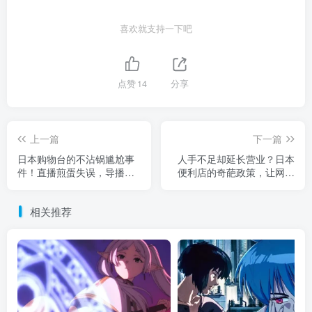
喜欢就支持一下吧
点赞
14
分享
上一篇
下一篇
日本购物台的不沾锅尴尬事
人手不足却延长营业？日本
件！直播煎蛋失误，导播不
便利店的奇葩政策，让网友
得已紧急处理
一头雾水
相关推荐