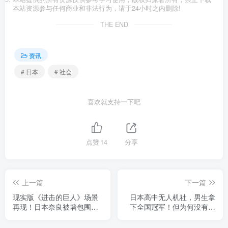
本站资源参与任何商业和非法行为，请于24小时之内删除!
THE END
资讯
# 日本
# 社会
喜欢就支持一下吧
点赞
14
分享
上一篇
下一篇
现实版《进击的巨人》场景
日本高中无人机社，男生拿
再现！日本奈良被墙包围的
下全国冠军！但为何没有女
社区，仿佛希干希纳区
生加入？