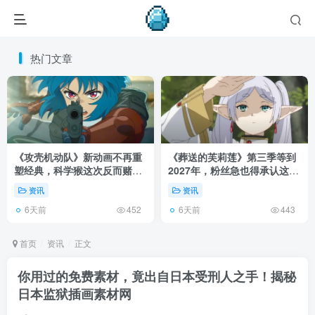
热门文章
《攻壳机动队》新动画不再重
《葬送的芙莉莲》第三季等到
塑经典，科学猴这次反而赌对
2027年，粉丝急也得承认这次
了！
慢得有道理！
资讯
资讯
6天前
6天前
452
443
首页
资讯
正文
你用过的免费素材，竟出自日本受刑人之手！揭秘
日本监狱插画素材网