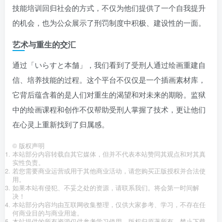
技能培训回归社会的方式，不仅为他们提供了一个自我提升
的机会，也为公众展示了刑罚制度中积极、建设性的一面。
艺术与重生的交汇
通过「いらすと本舗」，我们看到了受刑人通过绘画重建自
信、培养技能的过程。这个平台不仅仅是一个插画素材库，
它背后蕴含着的是人们对重生的渴望和对未来的期盼。监狱
中的绘画课程和创作不仅帮助受刑人掌握了技术，更让他们
在心灵上重新找到了归属感。
©
版权声明
本站部分内容转载自其它媒体，但并不代表本站赞同其观点和对其真
实性负责。
若您需要商业运营或用于其他商业活动，请您购买正版授权并合法使
用。
如果本站有侵犯、不妥之处的资源，请联系我们。将会第一时间解
决！
本站部分内容均由互联网收集整理，仅供大家参考、学习，不存在任
何商业目的与商业用途。
本站提供的所有资源仅供参考学习使用，版权归原著所有，禁止下载