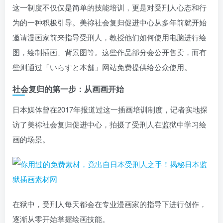
这一制度不仅仅是简单的技能培训，更是对受刑人心态和行
为的一种积极引导。美祢社会复归促进中心从多年前就开始
邀请漫画家前来指导受刑人，教授他们如何使用电脑进行绘
图，绘制插画、背景图等。这些作品部分会公开售卖，而有
些则通过「いらすと本舗」网站免费提供给公众使用。
社会复归的第一步：从画画开始
日本媒体曾在2017年报道过这一插画培训制度，记者实地探
访了美祢社会复归促进中心，拍摄了受刑人在监狱中学习绘
画的场景。
在狱中，受刑人每天都会在专业漫画家的指导下进行创作，
逐渐从零开始掌握绘画技能。