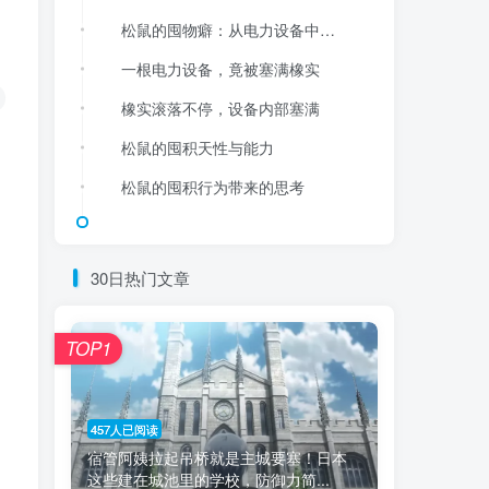
松鼠的囤物癖：从电力设备中的“橡实宝库”说起
一根电力设备，竟被塞满橡实
橡实滚落不停，设备内部塞满
松鼠的囤积天性与能力
松鼠的囤积行为带来的思考
30日热门文章
TOP1
457人已阅读
宿管阿姨拉起吊桥就是主城要塞！日本
这些建在城池里的学校，防御力简...