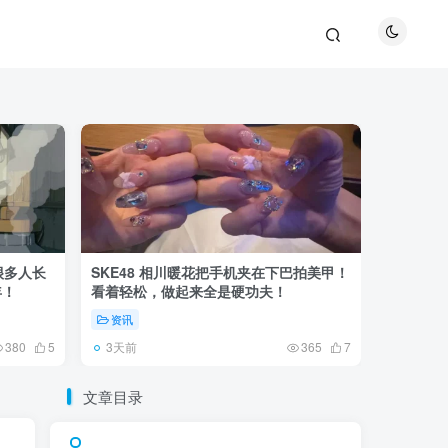
很多人长
SKE48 相川暖花把手机夹在下巴拍美甲！
日本网友
年！
看着轻松，做起来全是硬功夫！
更可怕的
资讯
未分类
3天前
6天前
380
5
365
7
文章目录