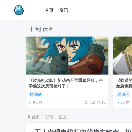
首页
资讯
热门文章
《攻壳机动队》新动画不再重塑经典，科
《葬送的
学猴这次反而赌对了！
丝急也
资讯
资讯
6天前
6天前
452
15
首页
资讯
正文