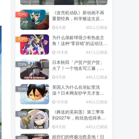
《攻壳机动队》新动画不再
TOP2
重塑经典，科学猴这次反而
赌对了！
6天前
452人已阅读
为什么保龄球很少有热血主
TOP3
角！这种“零容错”的运动注定
被动漫抛弃，简直像极了我
19天前
447人已阅读
们的生活！
日本秋田「户贺户贺户贺」
TOP4
火了！一个地名写三遍，竟
不是玩梗而是150年旧账！
9天前
445人已阅读
美国人为什么在浴缸里洗
TOP5
澡？日本网友吵半天才发
现，生活习惯差异背后其实
15天前
445人已阅读
藏在浴室地板里！
《葬送的芙莉莲》第三季等
TOP6
到2027年，粉丝急也得承认
这次慢得有道理！
6天前
443人已阅读
娃控们的终极治愈圣地！日
TOP7