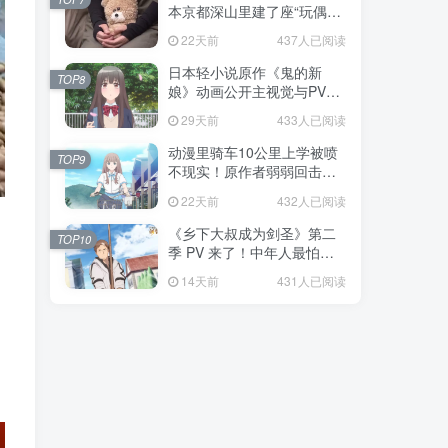
本京都深山里建了座“玩偶神
社”，不仅能拍照还能给娃祈
22天前
437人已阅读
福！
日本轻小说原作《鬼的新
TOP8
娘》动画公开主视觉与PV，
7月5日开播！妖怪新娘设定
29天前
433人已阅读
太会挑人！
动漫里骑车10公里上学被喷
TOP9
不现实！原作者弱弱回击：
不好意思，那是我高中的日
22天前
432人已阅读
常通勤！
《乡下大叔成为剑圣》第二
TOP10
季 PV 来了！中年人最怕的
不是变老，而是没人愿意再
14天前
431人已阅读
相信你！
。