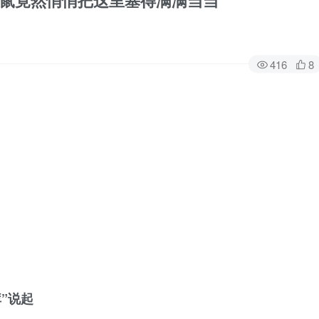
鼠竟然悄悄把这里塞得满满当当
416
8
”说起