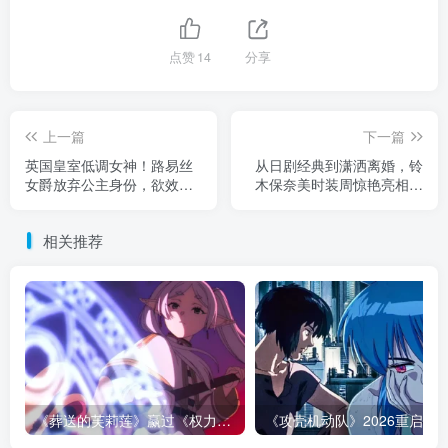
点赞
14
分享
上一篇
下一篇
英国皇室低调女神！路易丝
从日剧经典到潇洒离婚，铃
女爵放弃公主身份，欲效法
木保奈美时装周惊艳亮相，
女王从军？
重现“赤名莉香”风采！
相关推荐
《葬送的芙莉莲》赢过《权力的游戏》的地方，不是魔法更多！而是从不糊弄代价！