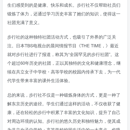
生们感受到的是健康、快乐和成长。步行社不仅帮助社员们
锻炼了体力，还通过学习历史丰富了她们的知识，使得这一
社团充满了意义。
步行社的这种独特社团活动方式，也吸引了外界的广泛关
注。日本TBS电视台的晨间情报节目《THE TIME，》最近
就对步行社进行了报道，称其为“全国罕见的步行社团”。这
个超过60年历史的社团，正以其独特的文化和健康理念，继
续在共立女子中学校・高等学校的校园内传承下去，为一代
代学生带来丰富的课外生活体验。
总的来说，步行社不仅是一种锻炼身体的方式，更是一种了
解东京历史的途径。学生们通过这样的活动，不仅收获了健
康，还在轻松的步行中积累了丰富的文化知识，提升了自己
对周边环境的认知。步行社的悠久历史和独特魅力，使其成
为共立女子中学校・高等学校校园生活中的一大亮点，也吸