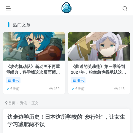
热门文章
《攻壳机动队》新动画不再重
《葬送的芙莉莲》第三季等到
塑经典，科学猴这次反而赌对
2027年，粉丝急也得承认这次
了！
慢得有道理！
资讯
资讯
6天前
6天前
452
443
首页
资讯
正文
边走边学历史！日本这所学校的“步行社”，让女生
学习减肥两不误