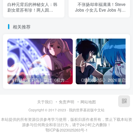
白种元背后的神秘女人：韩
不张扬却幸福满满！Steve
剧女星苏有珍！两人因
Jobs 小女儿 Eve Jobs 与奥
「酒」结缘，他为她改掉暴
运马术选手订婚
脾气
相关推荐
《葬送的芙莉莲》赢过《权力的游戏》的地方，不是魔法更多！而是从不糊弄代价！
关于我们
免责声明
网站地图
Copyright © 2017-2023 · 我的世界基岩版中文站
本站提供的所有资源仅供参考学习使用，版权归原作者所有，禁止下载本站资
源参与任何商业和非法行为，请于24小时之内删除！
鄂ICP备2023025263号-1