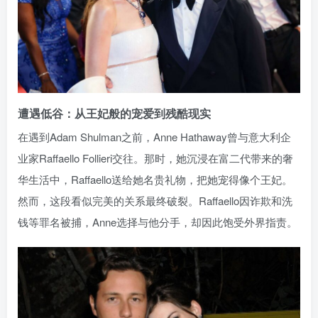
遭遇低谷：从王妃般的宠爱到残酷现实
在遇到Adam Shulman之前，Anne Hathaway曾与意大利企
业家Raffaello Follieri交往。那时，她沉浸在富二代带来的奢
华生活中，Raffaello送给她名贵礼物，把她宠得像个王妃。
然而，这段看似完美的关系最终破裂。Raffaello因诈欺和洗
钱等罪名被捕，Anne选择与他分手，却因此饱受外界指责。