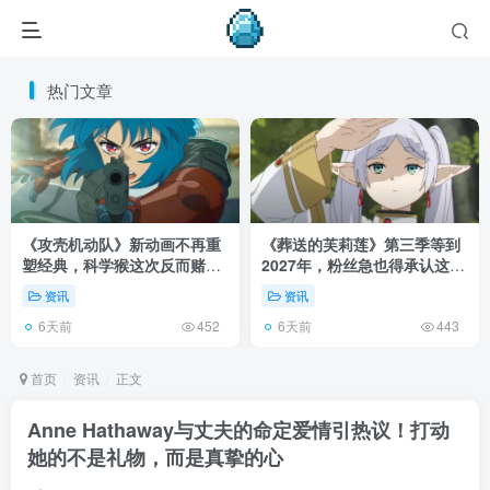
热门文章
《攻壳机动队》新动画不再重
《葬送的芙莉莲》第三季等到
塑经典，科学猴这次反而赌对
2027年，粉丝急也得承认这次
了！
慢得有道理！
资讯
资讯
6天前
6天前
452
443
首页
资讯
正文
Anne Hathaway与丈夫的命定爱情引热议！打动
她的不是礼物，而是真挚的心