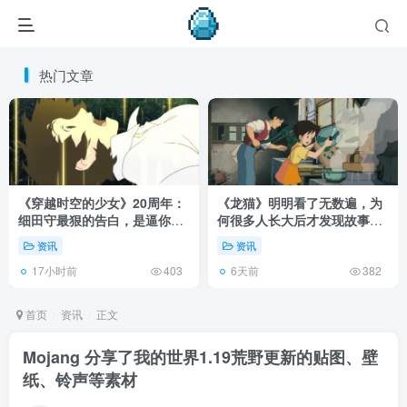
热门文章
《穿越时空的少女》20周年：
《龙猫》明明看了无数遍，为
细田守最狠的告白，是逼你承
何很多人长大后才发现故事根
认有些夏天回不去了！
本不在 1988 年！
资讯
资讯
17小时前
6天前
403
382
首页
资讯
正文
Mojang 分享了我的世界1.19荒野更新的贴图、壁
纸、铃声等素材