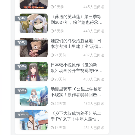
不是玩梗而是150年旧账！
9天前
445人已阅读
《葬送的芙莉莲》第三季等
TOP6
到2027年，粉丝急也得承认
这次慢得有道理！
6天前
443人已阅读
娃控们的终极治愈圣地！日
TOP7
本京都深山里建了座“玩偶神
社”，不仅能拍照还能给娃祈
21天前
437人已阅读
福！
日本轻小说原作《鬼的新
TOP8
娘》动画公开主视觉与PV，
7月5日开播！妖怪新娘设定
28天前
433人已阅读
太会挑人！
动漫里骑车10公里上学被喷
TOP9
不现实！原作者弱弱回击：
不好意思，那是我高中的日
22天前
432人已阅读
常通勤！
《乡下大叔成为剑圣》第二
TOP10
季 PV 来了！中年人最怕的
不是变老，而是没人愿意再
14天前
431人已阅读
相信你！