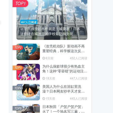
TOP1
457人已阅读
宿管阿姨拉起吊桥就是主城要塞！日本
这些建在城池里的学校，防御力简...
《攻壳机动队》新动画不再
TOP2
重塑经典，科学猴这次反而
赌对了！
6天前
452人已阅读
为什么保龄球很少有热血主
TOP3
角！这种“零容错”的运动注定
被动漫抛弃，简直像极了我
18天前
447人已阅读
们的生活！
美国人为什么在浴缸里洗
TOP4
澡？日本网友吵半天才发
现，生活习惯差异背后其实
15天前
445人已阅读
藏在浴室地板里！
日本秋田「户贺户贺户贺」
TOP5
火了！一个地名写三遍，竟