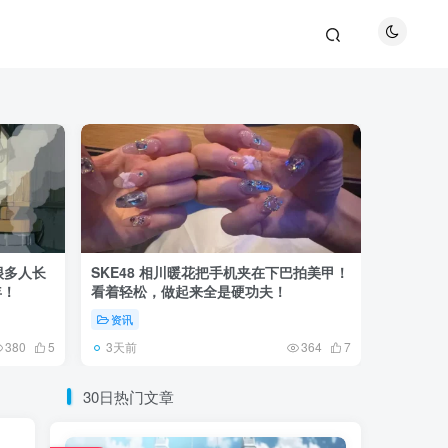
很多人长
SKE48 相川暖花把手机夹在下巴拍美甲！
日本网友
年！
看着轻松，做起来全是硬功夫！
更可怕的
资讯
未分类
3天前
6天前
380
5
364
7
30日热门文章