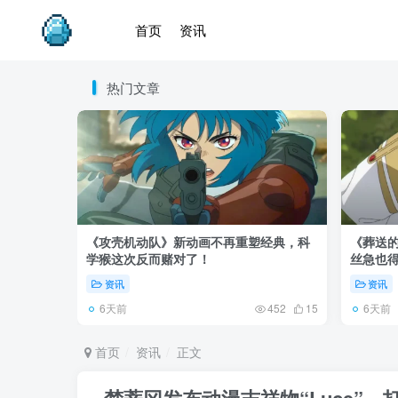
首页
资讯
热门文章
《攻壳机动队》新动画不再重塑经典，科
《葬送的
学猴这次反而赌对了！
丝急也
资讯
资讯
6天前
6天前
452
15
首页
资讯
正文