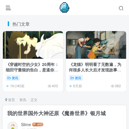
热门文章
《穿越时空的少女》20周年：
《龙猫》明明看了无数遍，为
细田守最狠的告白，是逼你承
何很多人长大后才发现故事根
认有些夏天回不去了！
本不在 1988 年！
资讯
资讯
16小时前
6天前
403
382
首页
资讯
正文
我的世界国外大神还原《魔兽世界》银月城
Slime