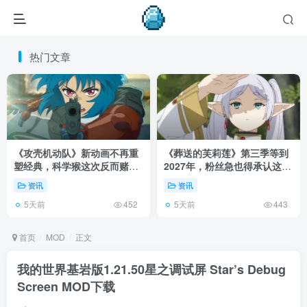
热门文章
《攻壳机动队》新动画不再重
《葬送的芙莉莲》第三季等到
塑经典，科学猴这次反而赌对
2027年，粉丝急也得承认这次
了！
慢得有道理！
资讯
资讯
5天前
5天前
452
443
首页
MOD
正文
我的世界基岩版1.21.50星之调试屏 Star’s Debug
Screen MOD下载