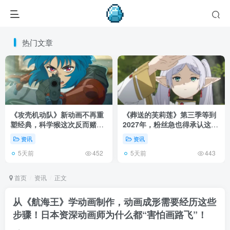
热门文章
《攻壳机动队》新动画不再重
《葬送的芙莉莲》第三季等到
塑经典，科学猴这次反而赌对
2027年，粉丝急也得承认这次
了！
慢得有道理！
资讯
资讯
5天前
5天前
452
443
首页
资讯
正文
从《航海王》学动画制作，动画成形需要经历这些
步骤！日本资深动画师为什么都“害怕画路飞”！