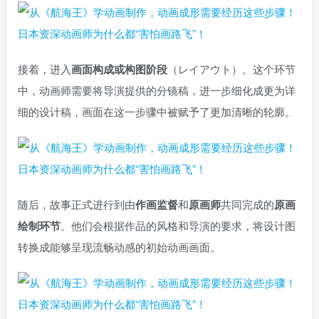
接着，进入
画面构成或构图阶段
（レイアウト）。这个环节
中，动画师需要将导演提供的分镜稿，进一步细化成更为详
细的设计稿，画面在这一步骤中被赋予了更加清晰的轮廓。
随后，故事正式进行到由
作画监督
和
原画师
共同完成的
原画
绘制环节
。他们会根据作品的风格和导演的要求，将设计图
转换成能够呈现流畅动感的初始动画画面。