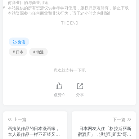
何商业目的与商业用途。
本站提供的所有资源仅供参考学习使用，版权归原著所有，禁止下载
本站资源参与任何商业和非法行为，请于24小时之内删除!
THE END
资讯
# 日本
# 动漫
喜欢就支持一下吧
点赞
9
分享
上一篇
下一篇
画搞笑作品的日本漫画家，
日本网友入住「格拉斯丽新
本人跟作品一样不正经又没
宿酒店」，没想到距离“哥斯