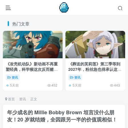
热门文章
《攻壳机动队》新动画不再重
《葬送的芙莉莲》第三季等到
塑经典，科学猴这次反而赌对
2027年，粉丝急也得承认这次
了！
慢得有道理！
资讯
资讯
5天前
5天前
452
443
首页
资讯
正文
年少成名的 Millie Bobby Brown 坦言没什么朋
友！20 岁就结婚，全因跟另一半的价值观相似！