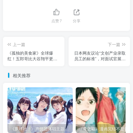
点赞
7
分享
上一篇
下一篇
《孤独的美食家》全球爆
日本网友议论“文创产业录取
红！五郎哥比大谷翔平更受
员工的标准”，对面试官展现
欢迎！
热情是不是好事！这种人反
而容易被刷掉！
相关推荐
《萝球社！》声优团体唱主题曲竟快消失了？别把青春怀念变成逼声优继续当偶像的压力！
《青