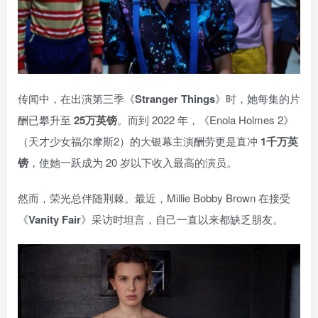
传闻中，在出演第三季《
Stranger Things
》时，她每集的片
酬已攀升至
25万英镑
。而到 2022 年，《Enola Holmes 2》
（天才少女福尔摩斯2）的大银幕主演酬劳更是直冲
1千万英
镑
，使她一跃成为 20 岁以下收入最高的演员。
然而，荣光总伴随荆棘。最近，Millie Bobby Brown 在接受
《
Vanity Fair
》采访时坦言，自己一直以来都缺乏朋友。