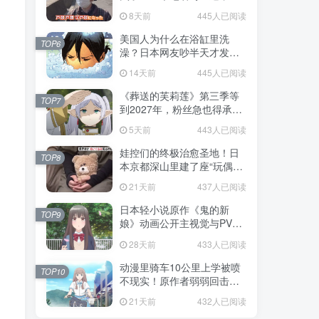
不是玩梗而是150年旧账！
8天前
445人已阅读
美国人为什么在浴缸里洗
TOP6
澡？日本网友吵半天才发
现，生活习惯差异背后其实
14天前
445人已阅读
藏在浴室地板里！
《葬送的芙莉莲》第三季等
TOP7
到2027年，粉丝急也得承认
这次慢得有道理！
5天前
443人已阅读
娃控们的终极治愈圣地！日
TOP8
本京都深山里建了座“玩偶神
社”，不仅能拍照还能给娃祈
21天前
437人已阅读
福！
日本轻小说原作《鬼的新
TOP9
娘》动画公开主视觉与PV，
7月5日开播！妖怪新娘设定
28天前
433人已阅读
太会挑人！
动漫里骑车10公里上学被喷
TOP10
不现实！原作者弱弱回击：
不好意思，那是我高中的日
21天前
432人已阅读
常通勤！