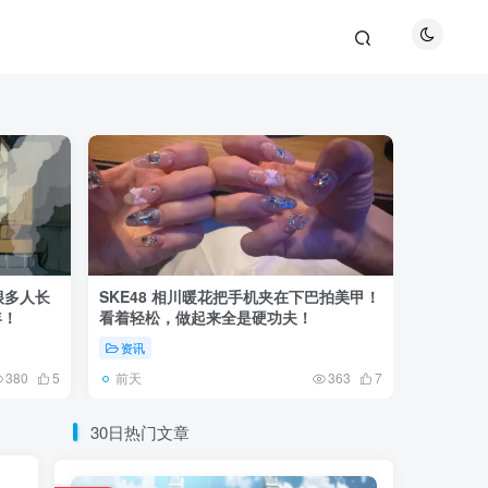
很多人长
SKE48 相川暖花把手机夹在下巴拍美甲！
日本网友
年！
看着轻松，做起来全是硬功夫！
更可怕的
资讯
未分类
前天
5天前
380
5
363
7
30日热门文章