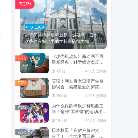
TOP1
457人已阅读
宿管阿姨拉起吊桥就是主城要塞！日本
这些建在城池里的学校，防御力简...
《攻壳机动队》新动画不再
TOP2
重塑经典，科学猴这次反而
赌对了！
5天前
452人已阅读
笑喷！网友看老日漫产生奇
TOP3
妙误会，索隆最爱的穿搭竟
被当成“木桶”！
29天前
449人已阅读
为什么保龄球很少有热血主
TOP4
角！这种“零容错”的运动注定
被动漫抛弃，简直像极了我
18天前
447人已阅读
们的生活！
日本秋田「户贺户贺户贺」
TOP5
火了！一个地名写三遍，竟