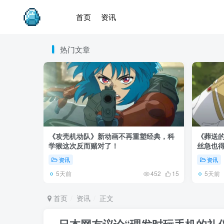
首页
资讯
热门文章
《攻壳机动队》新动画不再重塑经典，科
《葬送的
学猴这次反而赌对了！
丝急也
资讯
资讯
5天前
5天前
452
15
首页
资讯
正文