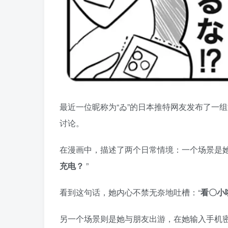
最近一位昵称为“ゐ”的日本推特网友发布了一
讨论。
在漫画中，描述了两个日常情境：一个场景是她
充电？
”
看到这句话，她内心不禁无奈地吐槽：“
看〇小
另一个场景则是她与朋友出游，在她输入手机