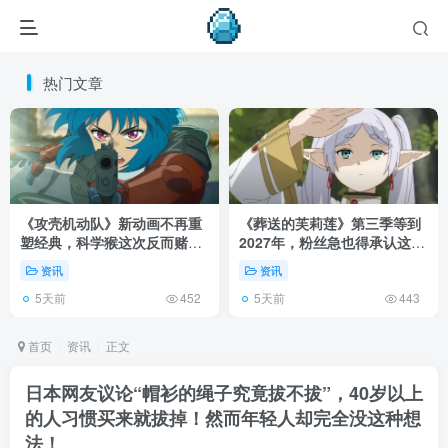
热门文章
《攻壳机动队》新动画不再重
《葬送的芙莉莲》第三季等到
塑经典，科学猴这次反而赌对
2027年，粉丝急也得承认这次
了！
慢得有道理！
资讯
资讯
5天前
5天前
452
443
首页
资讯
正文
日本网友议论“帽衫的绳子究竟拔不拔”，40岁以上
的人习惯买来就拔掉！然而年轻人却完全没这种想
法！