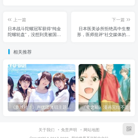
上一篇
下一篇
日本战斗陀螺冠军获得“纯金
日本医美诊所拒绝高中生整
陀螺轮盘”，没想到竟被国税
形，医师批评“社交媒体的阴
局找上门罚款！吐槽完全就
暗面”！劝对方通过健身锻炼
是一个“优胜即罚款”的比
会更好！
相关推荐
赛！
《萝球社！》声优团体唱主题曲竟快消失了？别把青春怀念变成逼声优继续当偶像的压力！
《青
关于我们
免责声明
网站地图
Copyright © 2017-2023 · 我的世界基岩版中文站