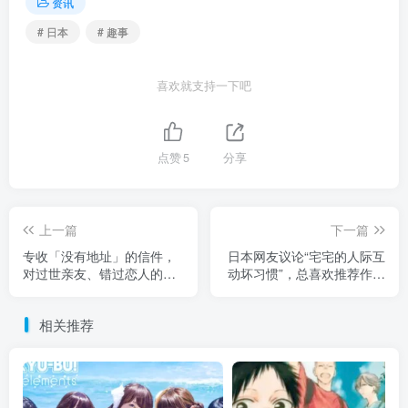
资讯
# 日本
# 趣事
喜欢就支持一下吧
点赞
5
分享
上一篇
下一篇
专收「没有地址」的信件，
日本网友议论“宅宅的人际互
对过世亲友、错过恋人的思
动坏习惯”，总喜欢推荐作品
念！都能在日本「漂流邮
给人家！然而对方推荐的作
局」找到出口！
品，却是不看也不碰！
相关推荐