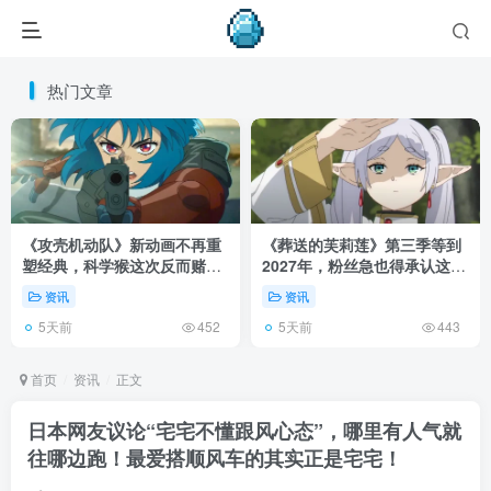
热门文章
《攻壳机动队》新动画不再重
《葬送的芙莉莲》第三季等到
塑经典，科学猴这次反而赌对
2027年，粉丝急也得承认这次
了！
慢得有道理！
资讯
资讯
5天前
5天前
452
443
首页
资讯
正文
日本网友议论“宅宅不懂跟风心态”，哪里有人气就
往哪边跑！最爱搭顺风车的其实正是宅宅！