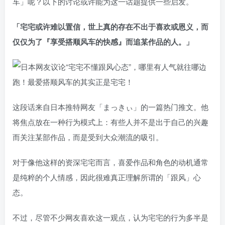
车」呢？以下的讨论或许能为这一话题提供一些启发。
「宅宅或许难以置信，世上真的存在不出于喜欢或恩义，而
仅仅为了『享受搭顺风车的快感』而追某作品的人。」
这段话来自日本推特网友「まっきぃ」的一篇热门推文。他
将焦点放在一种行为模式上：有些人并不是出于自己的兴趣
而关注某部作品，而是受到大众潮流的吸引。
对于像他这样的资深宅宅而言，喜爱作品和角色的动机通常
是纯粹的个人情感，因此很难真正理解所谓的「跟风」心
态。
不过，尽管不少网友喜欢这一观点，认为宅宅的行为多半是