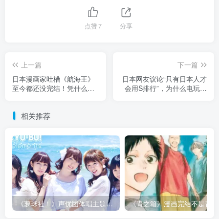
点赞
7
分享
上一篇
下一篇
日本漫画家吐槽《航海王》
日本网友议论“只有日本人才
至今都还没完结！凭什么就
会用S排行”，为什么电玩游
被吹捧成神作呢！
戏装备最高会是S级！谁先用
S超越A众说纷纭！
相关推荐
《萝球社！》声优团体唱主题曲竟快消失了？别把青春怀念变成逼声优继续当偶像的压力！
《青