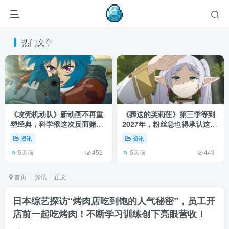
热门文章
《攻壳机动队》新动画不再重
《葬送的芙莉莲》第三季等到
塑经典，科学猴这次反而赌对
2027年，粉丝急也得承认这次
了！
慢得有道理！
资讯
资讯
5天前
5天前
452
443
首页
资讯
正文
日本综艺探访“烤肉店吃到饱的人气秘密”，员工开
店前一起吃烤肉！不断学习训练创下亮眼营收！