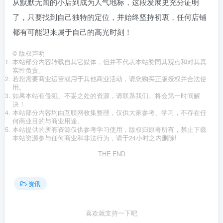
从默默无闻的小店到成为人气地标，这段发展史充分证明
了，只要找到自己独特的定位，并始终坚持初衷，任何店铺
都有可能迎来属于自己的高光时刻！
©
版权声明
本站部分内容转载自其它媒体，但并不代表本站赞同其观点和对其真
实性负责。
若您需要商业运营或用于其他商业活动，请您购买正版授权并合法使
用。
如果本站有侵犯、不妥之处的资源，请联系我们。将会第一时间解
决！
本站部分内容均由互联网收集整理，仅供大家参考、学习，不存在任
何商业目的与商业用途。
本站提供的所有资源仅供参考学习使用，版权归原著所有，禁止下载
本站资源参与任何商业和非法行为，请于24小时之内删除!
THE END
资讯
喜欢就支持一下吧