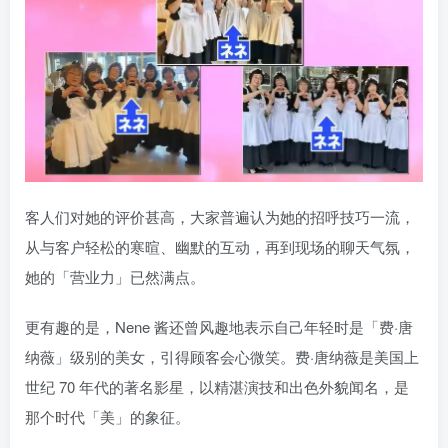
客人们对她的评价甚高，大家普遍认为她的招呼技巧一流，
从与客户轻松的寒暄、幽默的互动，再到现场的聊天气氛，
她的「营业力」已然满点。
更有趣的是，Nene 酱还曾风趣地表示自己年轻时是「费·唐
纳薇」级别的美女，引得顾客会心微笑。费·唐纳薇是美国上
世纪 70 年代的著名影星，以精湛演技和出色外貌闻名，是
那个时代「美」的象征。