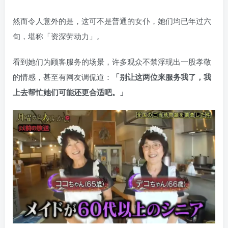
然而令人意外的是，这可不是普通的女仆，她们均已年过六
旬，堪称「资深劳动力」。
看到她们为顾客服务的场景，许多观众不禁浮现出一股孝敬
的情感，甚至有网友调侃道：
「别让这两位来服务我了，我
上去帮忙她们可能还更合适吧。」