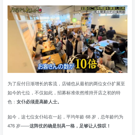
为了应付日渐增长的客流，店铺也从最初的两位女仆扩展至
如今的七位，不仅如此，招募标准依然维持开店之初的特
色：
女仆必须是高龄人士。
如今，这七位女仆站在一起，平均年龄 68 岁，总年龄约为
476 岁——
这阵仗的确是别具一格，足够让人惊叹！