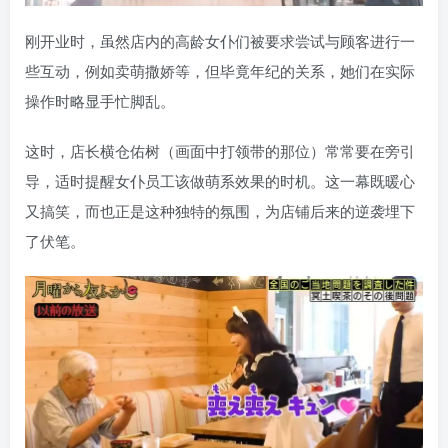
刚开业时，虽然店内的高龄女仆们被要求尝试与顾客进行一
些互动，例如卖萌撒娇等，但毕竟年纪的关系，她们在实际
操作时略显手忙脚乱。
这时，店长横仓佑树（画面中打领带的那位）常常要在旁引
导，适时提醒女仆员工该做萌系效果的时机。这一幕既暖心
又搞笑，而也正是这种独特的氛围，为店铺后来的逆袭埋下
了伏笔。