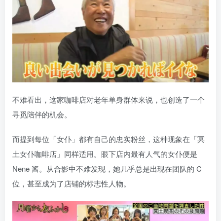
不难看出，这家咖啡店对老年单身群体来说，也创造了一个
寻觅陪伴的机会。
而提到每位「女仆」都有自己的忠实粉丝，这种现象在「冥
土女仆咖啡店」同样适用。眼下店内最有人气的女仆便是
Nene 酱。从合影中不难发现，她几乎总是出现在团队的 C
位，甚至成为了店铺的标志性人物。