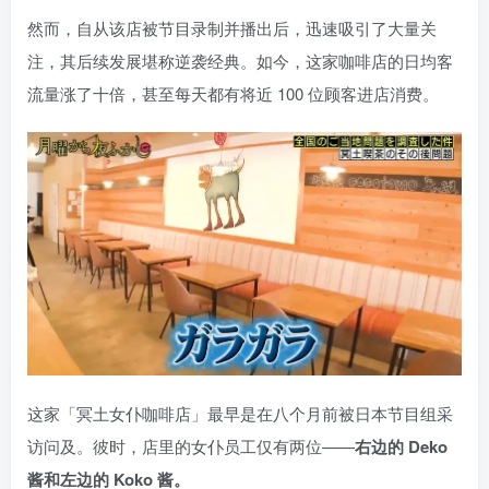
然而，自从该店被节目录制并播出后，迅速吸引了大量关
注，其后续发展堪称逆袭经典。如今，这家咖啡店的日均客
流量涨了十倍，甚至每天都有将近 100 位顾客进店消费。
这家「冥土女仆咖啡店」最早是在八个月前被日本节目组采
访问及。彼时，店里的女仆员工仅有两位——
右边的 Deko
酱和左边的 Koko 酱。