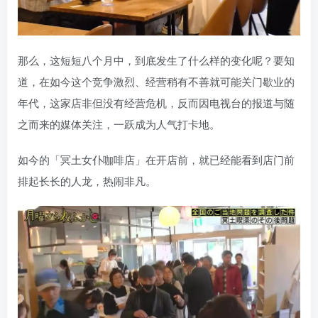
那么，这短短八个月中，到底发生了什么样的变化呢？要知
道，在如今这个竞争激烈、经营稍有不善就可能关门歇业的
年代，这家店非但没有经营危机，反而因电视台的报道与随
之而来的媒体关注，一跃成为人气打卡地。
如今的「冥土女仆咖啡店」在开店前，就已经能看到店门前
排起长长的人龙，热闹非凡。