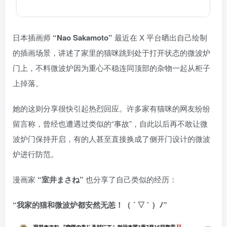
日本插画师
“Nao Sakamoto”
最近在 X 平台晒出自己绘制
的插画场景，讲述了家里的猫咪跳到处于打开状态的微波炉
门上，不料微波炉因为重心不稳连同顶部的杂物一起从柜子
上掉落。
她的这则分享很快引起热烈回应。许多家有猫咪的网友纷纷
留言称，曾经也遭遇过类似的“事故”，自此以后再不敢让微
波炉门保持开启，有的人甚至直接换成了侧开门设计的微波
炉进行防范。
漫画家
“室井まさね”
也分享了自己类似的经历：
“我家的猫和微波炉都安然无恙！（ ´ ▽ ` ）ﾉ”