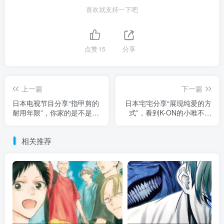
喜欢就支持一下吧
点赞
15
分享
上一篇
下一篇
日本电视节目分享“指甲剪的
日本宅宅分享“展现纯爱的方
耐用年限”，你家的是不是用
式”，看到K-ON的小唯不喜
了10年以上！一旦剪指甲出
欢吹空调！他也决定自己再
现“压啪声”，就代表该换
也不吹了！
相关推荐
了！