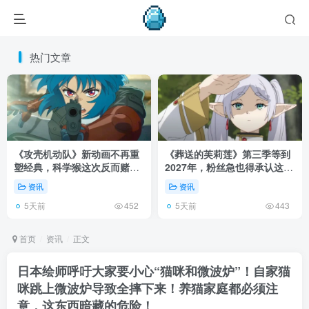
热门文章
《攻壳机动队》新动画不再重
《葬送的芙莉莲》第三季等到
塑经典，科学猴这次反而赌对
2027年，粉丝急也得承认这次
了！
慢得有道理！
资讯
资讯
5天前
5天前
452
443
首页
资讯
正文
日本绘师呼吁大家要小心“猫咪和微波炉”！自家猫
咪跳上微波炉导致全摔下来！养猫家庭都必须注
意，这东西暗藏的危险！