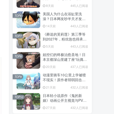
不是玩梗而是150年旧账！
8天前
445人已阅读
美国人为什么在浴缸里洗
TOP6
澡？日本网友吵半天才发
现，生活习惯差异背后其实
14天前
443人已阅读
藏在浴室地板里！
《葬送的芙莉莲》第三季等
TOP7
到2027年，粉丝急也得承认
这次慢得有道理！
5天前
443人已阅读
娃控们的终极治愈圣地！日
TOP8
本京都深山里建了座“玩偶神
社”，不仅能拍照还能给娃祈
20天前
437人已阅读
福！
动漫里骑车10公里上学被喷
TOP9
不现实！原作者弱弱回击：
不好意思，那是我高中的日
21天前
432人已阅读
常通勤！
日本轻小说原作《鬼的新
TOP10
娘》动画公开主视觉与PV，
7月5日开播！妖怪新娘设定
27天前
432人已阅读
太会挑人！