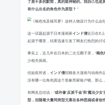
了差不多的默契，真的挺神秘的。我自己也是
有什么出名的角色作为原型？
”
这一话题起源于日本漫画家
インド僧
近日在X
起源于哪里，结果迅速引发了网友们热烈的讨
事实上，近几年在日本的二次元圈子里，“
褐色
少相关插画。
但如前所述，
インド僧
回顾各大漫画与动画作品
没有哪一位角色因这个形象而家喻户晓。那么
有网友总结说：“
或许像‘反派千金’和‘魔法少
型，但随着大量同类型元素在各种恶搞或者创