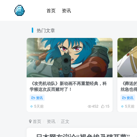
首页
资讯
热门文章
《攻壳机动队》新动画不再重塑经典，科
《葬送的
学猴这次反而赌对了！
丝急也
资讯
资讯
5天前
5天前
452
15
首页
资讯
正文