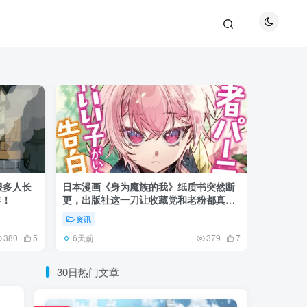
很多人长
日本漫画《身为魔族的我》纸质书突然断
SKE4
年！
更，出版社这一刀让收藏党和老粉都真慌
看着轻松
了起来！
资讯
资讯
6天前
前天
380
5
379
7
30日热门文章