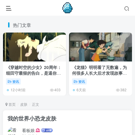
热门文章
《穿越时空的少女》20周年：
《龙猫》明明看了无数遍，为
细田守最狠的告白，是逼你承
何很多人长大后才发现故事根
认有些夏天回不去了！
本不在 1988 年！
资讯
资讯
12小时前
6天前
403
382
首页
皮肤
正文
我的世界小恐龙皮肤
看板娘